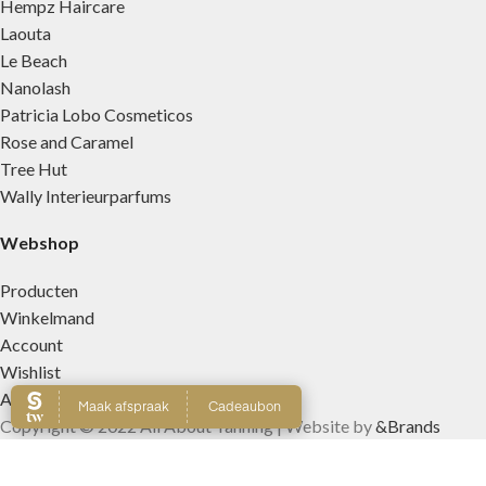
Hempz Haircare
Laouta
Le Beach
Nanolash
Patricia Lobo Cosmeticos
Rose and Caramel
Tree Hut
Wally Interieurparfums
Webshop
Producten
Winkelmand
Account
Wishlist
Afrekenen
Copyright © 2022 All About Tanning | Website by
&Brands
☀️ Van 2 t/m 12 augustus zijn wij gesloten