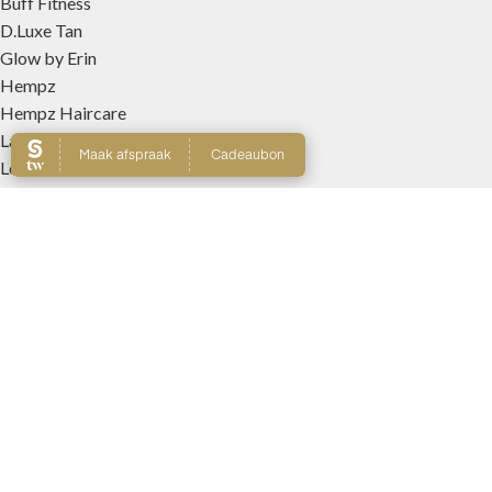
Buff Fitness
D.Luxe Tan
Glow by Erin
Hempz
Hempz Haircare
Laouta
Le Beach
Nanolash
Patricia Lobo Cosmeticos
Rose and Caramel
Tree Hut
Wally Interieurparfums
Webshop
Producten
Winkelmand
Account
Wishlist