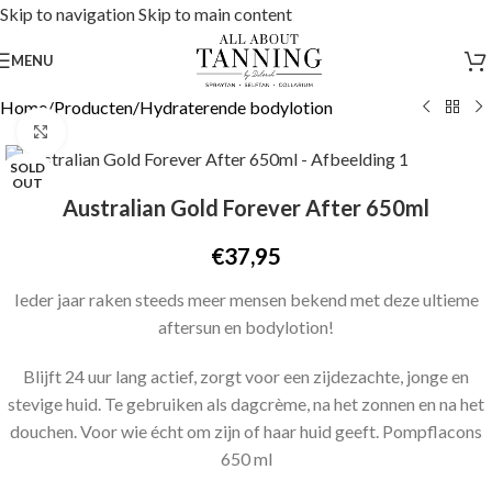
Skip to navigation
Skip to main content
MENU
Home
/
Producten
/
Hydraterende bodylotion
Click to enlarge
SOLD
OUT
Australian Gold Forever After 650ml
€
37,95
Ieder jaar raken steeds meer mensen bekend met deze ultieme
aftersun en bodylotion!
Blijft 24 uur lang actief, zorgt voor een zijdezachte, jonge en
stevige huid. Te gebruiken als dagcrème, na het zonnen en na het
douchen. Voor wie écht om zijn of haar huid geeft. Pompflacons
650 ml