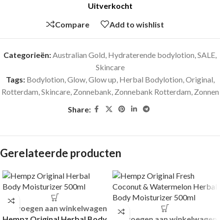
Uitverkocht
Compare
Add to wishlist
Categorieën:
Australian Gold
,
Hydraterende bodylotion
,
SALE
,
Skincare
Tags:
Bodylotion
,
Glow
,
Glow up
,
Herbal Bodylotion
,
Original
,
Rotterdam
,
Skincare
,
Zonnebank
,
Zonnebank Rotterdam
,
Zonnen
Share:
Gerelateerde producten
Toevoegen aan winkelwagen
Hempz Original Herbal Body
Toevoegen aan winkelwagen