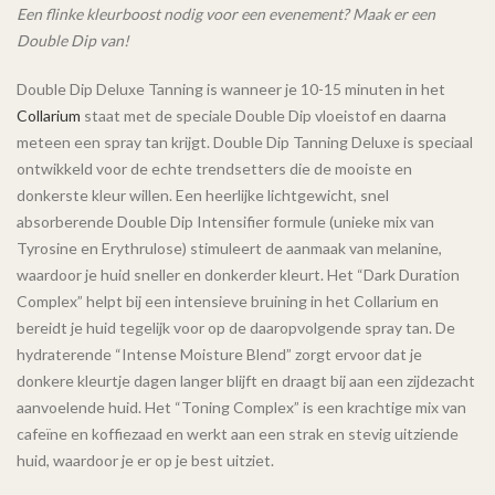
Een flinke kleurboost nodig voor een evenement? Maak er een
Double Dip van!
Double Dip Deluxe Tanning is wanneer je 10-15 minuten in het
Collarium
staat met de speciale Double Dip vloeistof en daarna
meteen een spray tan krijgt. Double Dip Tanning Deluxe is speciaal
ontwikkeld voor de echte trendsetters die de mooiste en
donkerste kleur willen. Een heerlijke lichtgewicht, snel
absorberende Double Dip Intensifier formule (unieke mix van
Tyrosine en Erythrulose) stimuleert de aanmaak van melanine,
waardoor je huid sneller en donkerder kleurt. Het “Dark Duration
Complex” helpt bij een intensieve bruining in het Collarium en
bereidt je huid tegelijk voor op de daaropvolgende spray tan. De
hydraterende “Intense Moisture Blend” zorgt ervoor dat je
donkere kleurtje dagen langer blijft en draagt bij aan een zijdezacht
aanvoelende huid. Het “Toning Complex” is een krachtige mix van
cafeïne en koffiezaad en werkt aan een strak en stevig uitziende
huid, waardoor je er op je best uitziet.