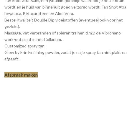
Tan Shot Xtra 60ml, een (vitamine)drankje waardoor je beter bruin
wordt en je huid van binnenuit goed verzorgd wordt. Tan Shot Xtra
bevat o.a. Bètacaroteen en Aloë Vera.
Beste Kwaliteit Double Dip vloeistoffen (eventueel ook voor het
gezicht).
Massage, vet verbranden of spieren trainen d.m.v. de Vibronano
work-out plaat in het Collarium.
Customized spray tan.
Glow by Erin Finishing powder, zodat je na je spray tan niet plakt en
afgeeft!
Afspraak maken