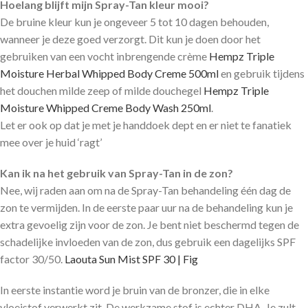
Hoelang blijft mijn Spray-Tan kleur mooi?
De bruine kleur kun je ongeveer 5 tot 10 dagen behouden,
wanneer je deze goed verzorgt. Dit kun je doen door het
gebruiken van een vocht inbrengende crème
Hempz Triple
Moisture Herbal Whipped Body Creme 500ml
en gebruik tijdens
het douchen milde zeep of milde douchegel
Hempz Triple
Moisture Whipped Creme Body Wash 250ml
.
Let er ook op dat je met je handdoek dept en er niet te fanatiek
mee over je huid ‘ragt’
Kan ik na het gebruik van Spray-Tan in de zon?
Nee, wij raden aan om na de Spray-Tan behandeling één dag de
zon te vermijden. In de eerste paar uur na de behandeling kun je
extra gevoelig zijn voor de zon. Je bent niet beschermd tegen de
schadelijke invloeden van de zon, dus gebruik een dagelijks SPF
factor 30/50.
Laouta Sun Mist SPF 30 | Fig
In eerste instantie word je bruin van de bronzer, die in elke
vloeistof verwerkt zit. De werkzame stof is echter DHA. Je zult