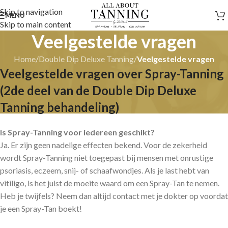
Skip to navigation
MENU
Skip to main content
Veelgestelde vragen
Home
/
Double Dip Deluxe Tanning
/
Veelgestelde vragen
Veelgestelde vragen over Spray-Tanning
(2de deel van de Double Dip Deluxe
Tanning behandeling)
Is Spray-Tanning voor iedereen geschikt?
Ja. Er zijn geen nadelige effecten bekend. Voor de zekerheid
wordt Spray-Tanning niet toegepast bij mensen met onrustige
psoriasis, eczeem, snij- of schaafwondjes. Als je last hebt van
vitiligo, is het juist de moeite waard om een Spray-Tan te nemen.
Heb je twijfels? Neem dan altijd contact met je dokter op voordat
je een Spray-Tan boekt!