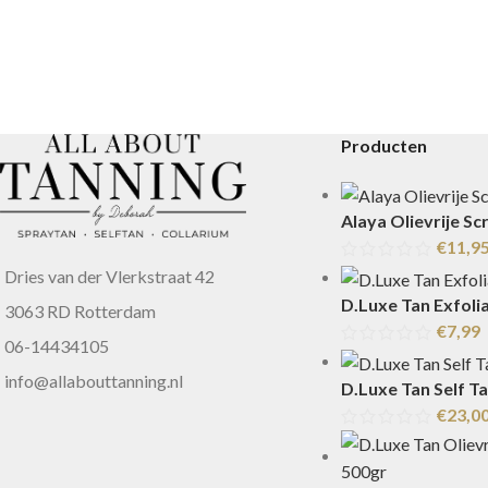
Producten
Alaya Olievrije Sc
€
11,9
Dries van der Vlerkstraat 42
D.Luxe Tan Exfolia
3063 RD Rotterdam
€
7,99
06-14434105
info@allabouttanning.nl
D.Luxe Tan Self T
€
23,0