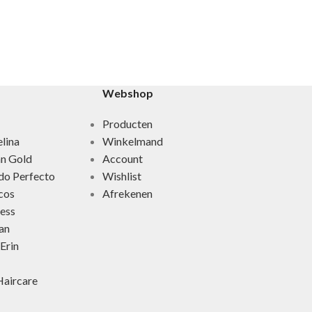
Wally Interie
Rosso Fiorent
€
34,95
-
€
365,
Webshop
Producten
lina
Winkelmand
an Gold
Account
do Perfecto
Wishlist
cos
Afrekenen
ness
an
Erin
aircare