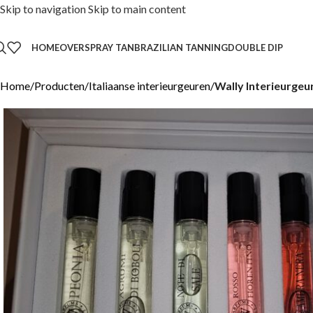
Skip to navigation
Skip to main content
HOME
OVER
SPRAY TAN
BRAZILIAN TANNING
DOUBLE DIP
Home
/
Producten
/
Italiaanse interieurgeuren
/
Wally Interieurgeu