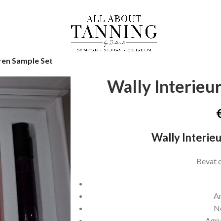
ren Sample Set
Wally Interieu
Wally Interie
Bevat d
A
No
Agru