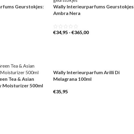
arfums Geurstokjes:
Wally Interieurparfums Geurstokjes
Ambra Nera
€
34,95
-
€
365,00
Wally Interieurparfum Arilli Di
een Tea & Asian
Melagrana 100ml
y Moisturizer 500ml
€
35,95