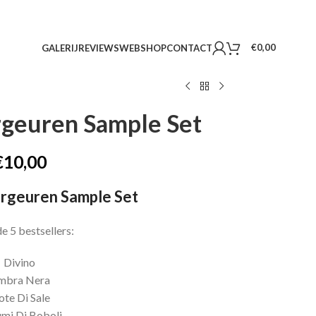
€
0,00
GALERIJ
REVIEWS
WEBSHOP
CONTACT
rgeuren Sample Set
€
10,00
urgeuren Sample Set
e 5 bestsellers:
Divino
mbra Nera
te Di Sale
mi Di Boboli