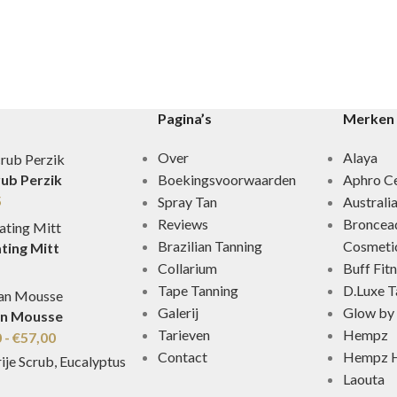
Pagina’s
Merken
Over
Alaya
Boekingsvoorwaarden
Aphro Ce
rub Perzik
5
Spray Tan
Australi
Reviews
Broncea
Brazilian Tanning
Cosmeti
ting Mitt
Collarium
Buff Fit
Tape Tanning
D.Luxe T
Galerij
Glow by 
an Mousse
Tarieven
Hempz
0
-
€
57,00
Contact
Hempz H
Laouta