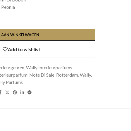
Peonia
 AAN WINKELWAGEN
Add to wishlist
terieurgeuren
,
Wally Interieurparfums
terieurparfum
,
Note Di Sale
,
Rotterdam
,
Wally
,
lly Parfums