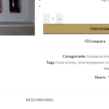
-
+
TOEVOEGEN
Compare
Categorieën:
Italiaanse in
Tags:
Geurstokjes
,
Interieurgeuren
,
In
Wa
Share:
BESCHRIJVING