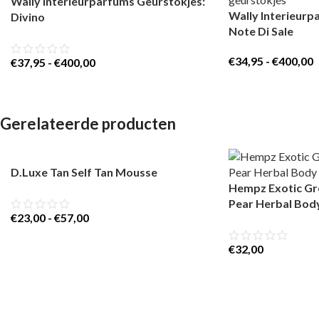
Wally Interieurparfums Geurstokjes:
Wally Interieurp
Divino
Note Di Sale
€
34,95
-
€
400,00
€
37,95
-
€
400,00
Gerelateerde producten
D.Luxe Tan Self Tan Mousse
Hempz Exotic Gr
Pear Herbal Bod
€
23,00
-
€
57,00
€
32,00