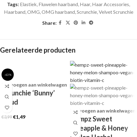
Tags:
Elastiek
,
Fluwelen haarband
,
Haar
,
Haar Accessories
,
Haarband
,
OMG
,
OMG haarband
,
Scrunchie
,
Velvet Scrunchie
Share:
Gerelateerde producten
-63%
Toevoegen aan winkelwagen
Scrunchie ‘Bunny’
Goud
Toevoegen aan winkelwagen
€
1,49
€
3,99
Hempz Sweet
Pineapple & Honey