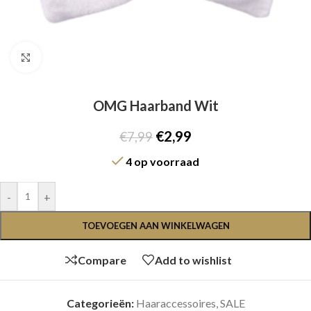
Click to enlarge
OMG Haarband Wit
€
2,99
€
7,99
4 op voorraad
-
+
TOEVOEGEN AAN WINKELWAGEN
Compare
Add to wishlist
Categorieën:
Haaraccessoires
,
SALE