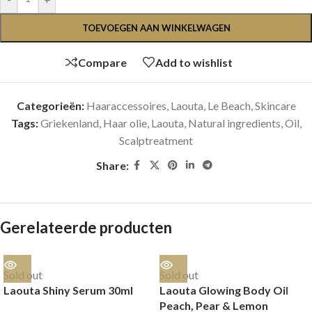
TOEVOEGEN AAN WINKELWAGEN
Compare
Add to wishlist
Categorieën:
Haaraccessoires
,
Laouta
,
Le Beach
,
Skincare
Tags:
Griekenland
,
Haar olie
,
Laouta
,
Natural ingredients
,
Oil
,
Scalptreatment
Share:
Gerelateerde producten
Sold out
Sold out
Laouta Shiny Serum 30ml
Laouta Glowing Body Oil
Peach, Pear & Lemon