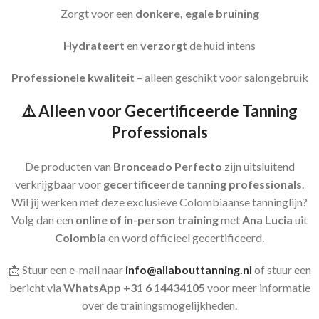
Zorgt voor een
donkere, egale bruining
Hydrateert
en
verzorgt
de huid intens
Professionele kwaliteit
– alleen geschikt voor salongebruik
⚠️
Alleen voor Gecertificeerde Tanning
Professionals
De producten van
Bronceado Perfecto
zijn uitsluitend
verkrijgbaar voor
gecertificeerde tanning professionals
.
Wil jij werken met deze exclusieve Colombiaanse tanninglijn?
Volg dan een
online of in-person training
met
Ana Lucia
uit
Colombia
en word officieel gecertificeerd.
📩 Stuur een e-mail naar
info@allabouttanning.nl
of stuur een
bericht via
WhatsApp +31 6 14434105
voor meer informatie
over de trainingsmogelijkheden.