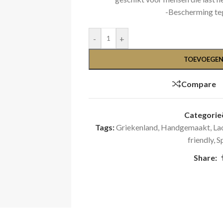
-Bescherming teg
-
+
TOEVOEGEN
Compare
Categorie
Tags:
Griekenland
,
Handgemaakt
,
La
friendly
,
S
Share: