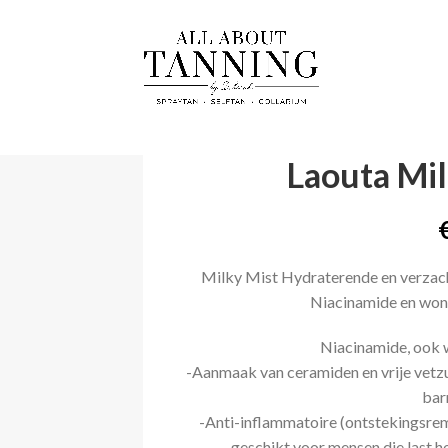
Laouta Mi
Milky Mist Hydraterende en verzach
Niacinamide en wond
Niacinamide, ook w
-Aanmaak van ceramiden en vrije vetzu
bar
-Anti-inflammatoire (ontstekingsre
geschikt voor mensen die last 