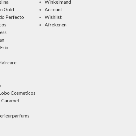
lina
Winkelmand
an Gold
Account
do Perfecto
Wishlist
cos
Afrekenen
ness
an
Erin
aircare
h
h
 Lobo Cosmeticos
d Caramel
t
terieurparfums