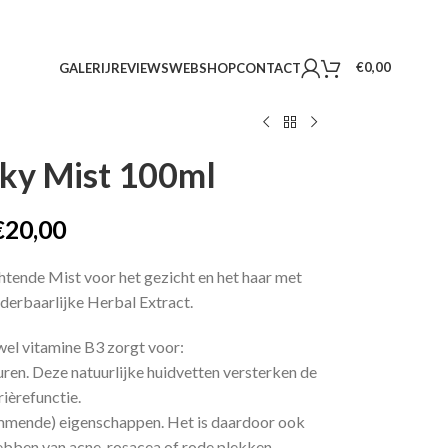
€
0,00
GALERIJ
REVIEWS
WEBSHOP
CONTACT
lky Mist 100ml
€
20,00
tende Mist voor het gezicht en het haar met
erbaarlijke Herbal Extract.
el vitamine B3 zorgt voor:
ren. Deze natuurlijke huidvetten versterken de
rièrefunctie.
mmende) eigenschappen. Het is daardoor ook
hebben van acne, rosacea of rode plekken