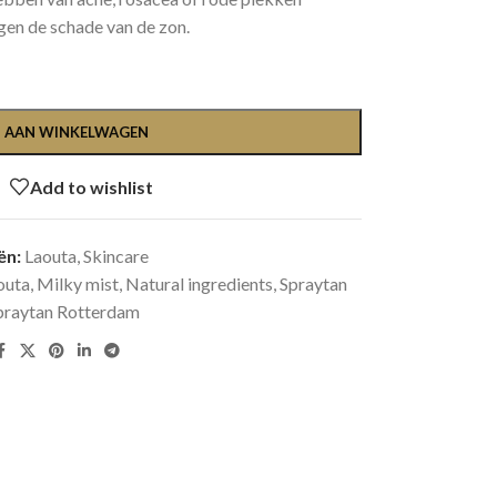
en de schade van de zon.
 AAN WINKELWAGEN
Add to wishlist
ën:
Laouta
,
Skincare
outa
,
Milky mist
,
Natural ingredients
,
Spraytan
praytan Rotterdam