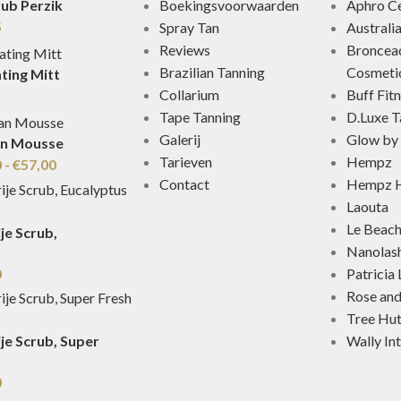
Boekingsvoorwaarden
Aphro Ce
rub Perzik
5
Spray Tan
Australi
Reviews
Broncea
Brazilian Tanning
Cosmeti
ting Mitt
Collarium
Buff Fit
Tape Tanning
D.Luxe T
Galerij
Glow by 
an Mousse
Tarieven
Hempz
0
-
€
57,00
Contact
Hempz H
Laouta
Le Beac
je Scrub,
Nanolas
0
Patricia
Rose an
Tree Hu
Wally In
je Scrub, Super
0