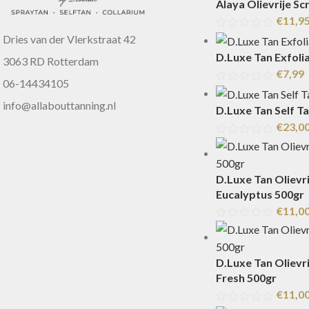
Alaya Olievrije Sc
€
11,9
Dries van der Vlerkstraat 42
D.Luxe Tan Exfolia
3063 RD Rotterdam
€
7,99
06-14434105
info@allabouttanning.nl
D.Luxe Tan Self T
€
23,0
D.Luxe Tan Olievri
Eucalyptus 500gr
€
11,0
D.Luxe Tan Olievri
Fresh 500gr
€
11,0