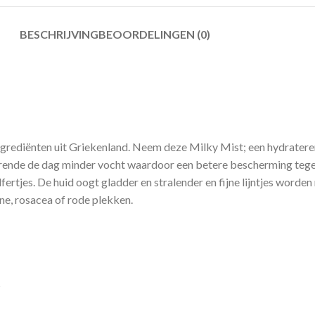
BESCHRIJVING
BEOORDELINGEN (0)
ngrediënten uit Griekenland. Neem deze Milky Mist; een hydratere
durende de dag minder vocht waardoor een betere bescherming teg
fertjes. De huid oogt gladder en stralender en fijne lijntjes wor
e, rosacea of rode plekken.
s