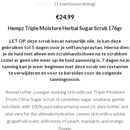
(
1
klantbeoordeling)
€
24,99
Hempz Triple Moisture Herbal Sugar Scrub 176gr
LET OP, deze scrub bevat natuurlijk olie. Je kan deze
gebruiken tot 5 dagen voor je selftan/spraytan. Hierna dien
je de huid met alleen een scrubhandschoen na te scrubben
zodat er geen olie meer op de huid aanwezig is. 7 dagen na je
tanning kan je weer beginnen met deze scrub om restanten
te verwijderen en voor te bereiden voor de volgende
tanningsessie.
Reveal softer, younger-looking skin with our Triple Moisture
Fresh Citrus Sugar Scrub. It combines sugar, a natural, gentle
exfoliant, with 100% pure natural hemp seed oil, shea butter, and
aloe vera for the ultimate hydration. Leaves skin with a subtle
grapefruit scent, with notes of peach, mandarin, and orange
flower.