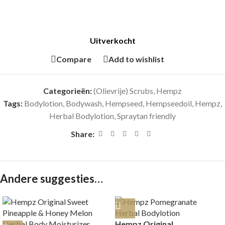
Uitverkocht
Compare
Add to wishlist
Categorieën:
(Olievrije) Scrubs
,
Hempz
Tags:
Bodylotion
,
Bodywash
,
Hempseed
,
Hempseedoil
,
Hempz
,
Herbal Bodylotion
,
Spraytan friendly
Share:
Andere suggesties…
Hempz Original