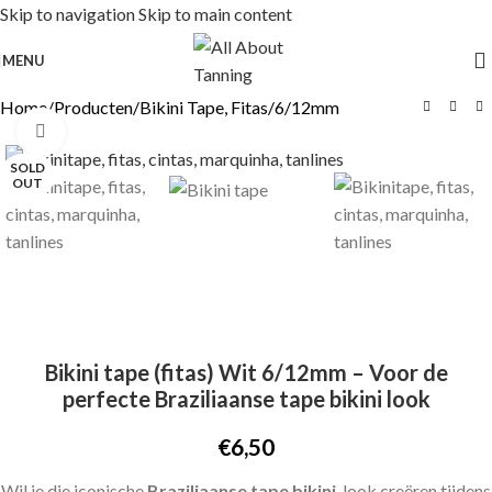
Skip to navigation
Skip to main content
MENU
Home
/
Producten
/
Bikini Tape, Fitas
/
6/12mm
Click to enlarge
SOLD
OUT
Bikini tape (fitas) Wit 6/12mm – Voor de
perfecte Braziliaanse tape bikini look
€
6,50
Wil je die iconische
Braziliaanse tape bikini
-look creëren tijdens