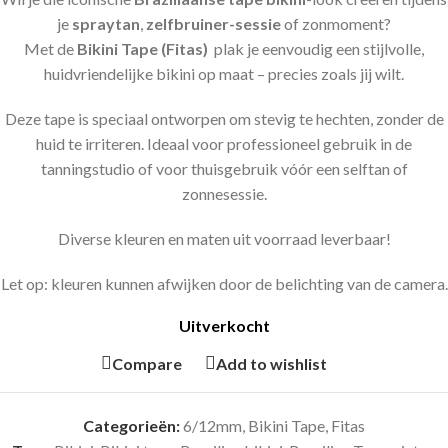
je
spraytan
,
zelfbruiner-sessie
of zonmoment?
Met de
Bikini Tape (Fitas)
plak je eenvoudig een stijlvolle,
huidvriendelijke bikini op maat – precies zoals jij wilt.
Deze tape is speciaal ontworpen om stevig te hechten, zonder de
huid te irriteren. Ideaal voor professioneel gebruik in de
tanningstudio of voor thuisgebruik vóór een selftan of
zonnesessie.
Diverse kleuren en maten uit voorraad leverbaar!
Let op: kleuren kunnen afwijken door de belichting van de camera.
Uitverkocht
Compare
Add to wishlist
Categorieën:
6/12mm
,
Bikini Tape, Fitas