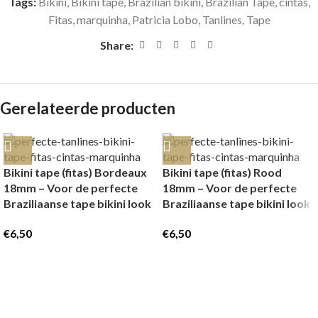
Tags:
Bikini
,
Bikini tape
,
Brazilian bikini
,
Brazilian Tape
,
cintas
,
Fitas
,
marquinha
,
Patricia Lobo
,
Tanlines
,
Tape
Share:
Gerelateerde producten
Bikini tape (fitas) Bordeaux
Bikini tape (fitas) Rood
18mm – Voor de perfecte
18mm – Voor de perfecte
Braziliaanse tape bikini look
Braziliaanse tape bikini look
€
6,50
€
6,50