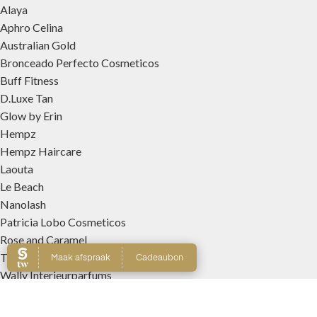
Alaya
Aphro Celina
Australian Gold
Bronceado Perfecto Cosmeticos
Buff Fitness
D.Luxe Tan
Glow by Erin
Hempz
Hempz Haircare
Laouta
Le Beach
Nanolash
Patricia Lobo Cosmeticos
Rose and Caramel
Tree Hut
Wally Interieurparfums
Webshop