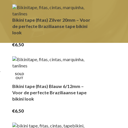
Bikini tape (fitas) Zilver 20mm – Voor
de perfecte Braziliaanse tape bikini
look
€
6,50
r
SOLD
OUT
Bikini tape (fitas) Blauw 6/12mm –
Voor de perfecte Braziliaanse tape
bikini look
€
6,50