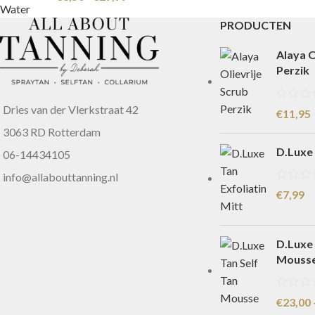
PRODUCTEN
Alaya O
Perzik
Dries van der Vlerkstraat 42
€
11,95
3063 RD Rotterdam
D.Luxe 
06-14434105
info@allabouttanning.nl
€
7,99
D.Luxe 
Mouss
€
23,00