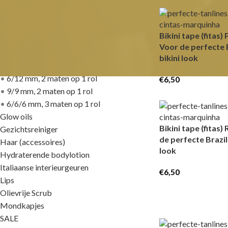
CATEGORIEËN
Bikini tape (fitas
Voor de perfecte 
Bikini Tape, Fitas
bikini look
•
18mm breed, zonder snede
•
6/12 mm, 2 maten op 1 rol
€
6,50
•
9/9 mm, 2 maten op 1 rol
•
6/6/6 mm, 3 maten op 1 rol
Glow oils
Bikini tape (fitas
Gezichtsreiniger
de perfecte Brazil
Haar (accessoires)
look
Hydraterende bodylotion
Italiaanse interieurgeuren
€
6,50
Lips
Olievrije Scrub
Mondkapjes
SALE