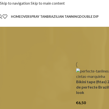
Skip to navigation
Skip to main content
HOME
OVER
SPRAY TAN
BRAZILIAN TANNING
DOUBLE DIP
Home
/
Producten g
Bikini tape (fitas
de perfecte Brazil
look
€
6,50