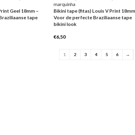
) Print Geel 18mm –
Bikini tape (fitas) Louis V Print 18mm
Braziliaanse tape
Voor de perfecte Braziliaanse tape
bikini look
€
6,50
1
2
3
4
5
6
→