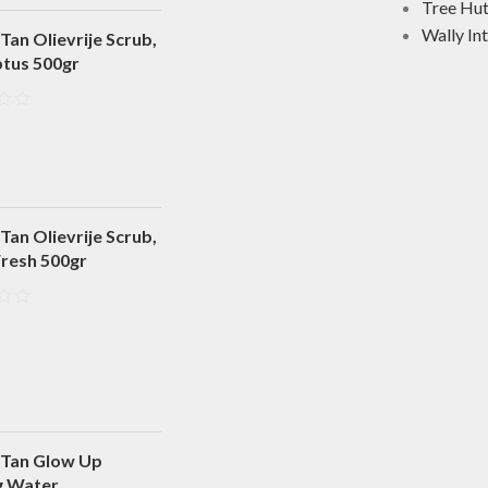
Tree Hu
Wally In
Tan Olievrije Scrub,
ptus 500gr
Tan Olievrije Scrub,
Fresh 500gr
 Tan Glow Up
g Water