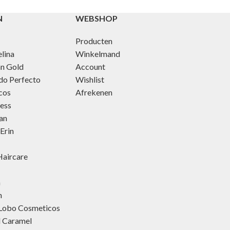
N
WEBSHOP
Producten
lina
Winkelmand
an Gold
Account
do Perfecto
Wishlist
cos
Afrekenen
ness
an
Erin
aircare
h
h
 Lobo Cosmeticos
d Caramel