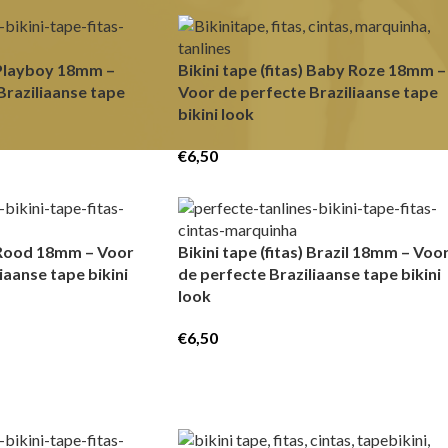
) Playboy 18mm –
Bikini tape (fitas) Baby Roze 18mm –
Braziliaanse tape
Voor de perfecte Braziliaanse tape
bikini look
€
6,50
) Rood 18mm – Voor
Bikini tape (fitas) Brazil 18mm – Voo
iaanse tape bikini
de perfecte Braziliaanse tape bikini
look
€
6,50