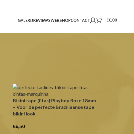
€
0,00
GALERIJ
REVIEWS
WEBSHOP
CONTACT
24
36
Bikini tape (fitas) Playboy Roze 18mm
– Voor de perfecte Braziliaanse tape
bikini look
€
6,50