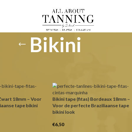
Bikini
etagged “Bikini”
Show
9
) Zwart 18mm – Voor
Bikini tape (fitas) Bordeaux 18mm –
iaanse tape bikini
Voor de perfecte Braziliaanse tape
bikini look
€
6,50