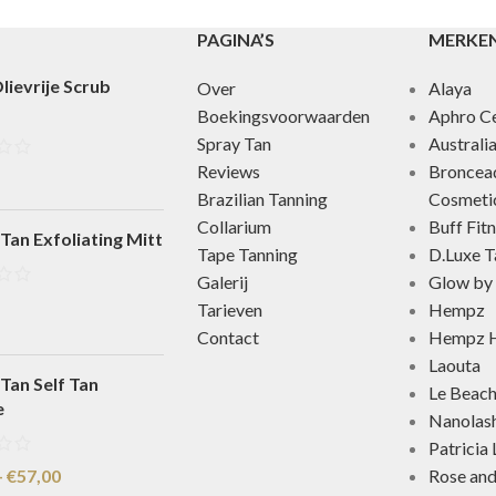
PAGINA’S
MERKE
lievrije Scrub
Over
Alaya
Boekingsvoorwaarden
Aphro Ce
Spray Tan
Australi
Reviews
Broncea
Brazilian Tanning
Cosmeti
Collarium
Buff Fit
Tan Exfoliating Mitt
Tape Tanning
D.Luxe T
Galerij
Glow by 
Tarieven
Hempz
Contact
Hempz H
Laouta
Tan Self Tan
Le Beac
e
Nanolas
Patricia
-
€
57,00
Rose an