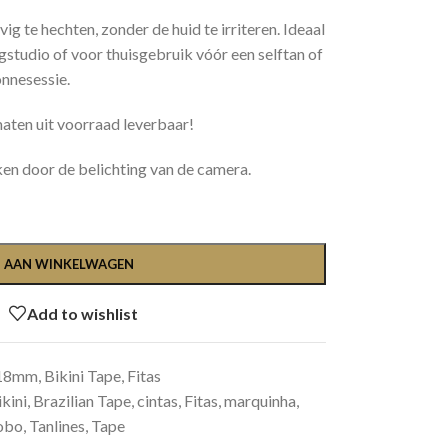
g te hechten, zonder de huid te irriteren. Ideaal
gstudio of voor thuisgebruik vóór een selftan of
nnesessie.
maten uit voorraad leverbaar!
ken door de belichting van de camera.
 AAN WINKELWAGEN
Add to wishlist
18mm
,
Bikini Tape, Fitas
ikini
,
Brazilian Tape
,
cintas
,
Fitas
,
marquinha
,
Lobo
,
Tanlines
,
Tape