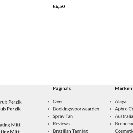
€
6,50
Pagina’s
Merken
Over
Alaya
Boekingsvoorwaarden
Aphro Ce
rub Perzik
5
Spray Tan
Australi
Reviews
Broncea
Brazilian Tanning
Cosmeti
ting Mitt