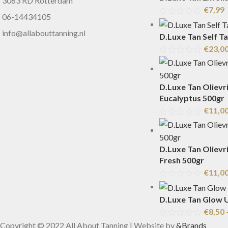
3063 RD Rotterdam
€
7,99
06-14434105
info@allabouttanning.nl
D.Luxe Tan Self T
€
23,0
D.Luxe Tan Olievri
Eucalyptus 500gr
€
11,0
D.Luxe Tan Olievri
Fresh 500gr
€
11,0
D.Luxe Tan Glow 
€
8,50
Copyright © 2022 All About Tanning | Website by
&Brands