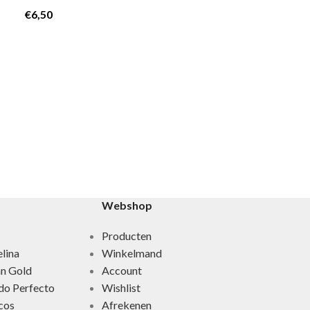
€
6,50
Toevoegen aa
Bikini tape (f
de perfecte Br
look
€
6,50
Webshop
Producten
lina
Winkelmand
an Gold
Account
do Perfecto
Wishlist
cos
Afrekenen