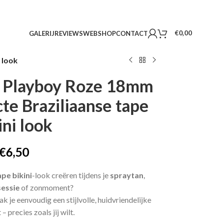
€
0,00
GALERIJ
REVIEWS
WEBSHOP
CONTACT
 look
as) Playboy Roze 18mm
te Braziliaanse tape
ini look
€
6,50
ape bikini
-look creëren tijdens je
spraytan
,
sessie
of zonmoment?
ak je eenvoudig een stijlvolle, huidvriendelijke
– precies zoals jij wilt.