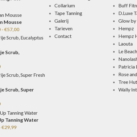
Collarium
Buff Fit
Tape Tanning
D.Luxe T
Galerij
Glow by 
an Mousse
Tarieven
Hempz
0
-
€
57,00
Contact
Hempz H
Laouta
Le Beac
je Scrub,
Nanolas
0
Patricia
Rose an
Tree Hu
Wally In
je Scrub, Super
0
Up Tanning Water
-
€
29,99