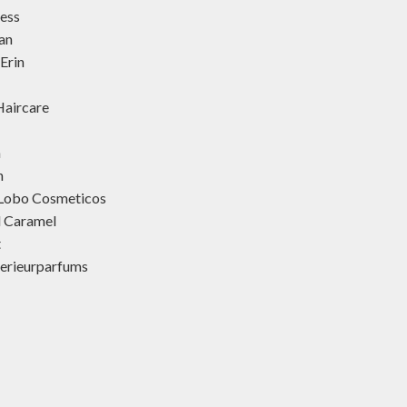
ness
an
Erin
aircare
h
h
 Lobo Cosmeticos
d Caramel
t
terieurparfums