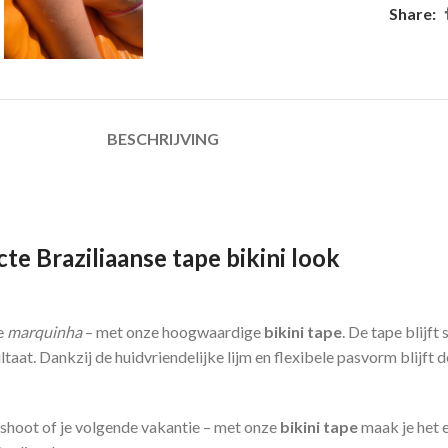
Share:
BESCHRIJVING
te Braziliaanse tape bikini look
e
marquinha
– met onze hoogwaardige
bikini tape
. De tape blijft
taat. Dankzij de huidvriendelijke lijm en flexibele pasvorm blijft 
oshoot of je volgende vakantie – met onze
bikini tape
maak je het e