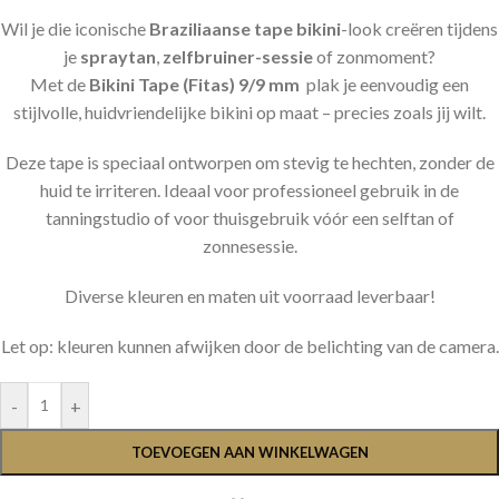
Wil je die iconische
Braziliaanse tape bikini
-look creëren tijdens
je
spraytan
,
zelfbruiner-sessie
of zonmoment?
Met de
Bikini Tape (Fitas) 9/9 mm
plak je eenvoudig een
stijlvolle, huidvriendelijke bikini op maat – precies zoals jij wilt.
Deze tape is speciaal ontworpen om stevig te hechten, zonder de
huid te irriteren. Ideaal voor professioneel gebruik in de
tanningstudio of voor thuisgebruik vóór een selftan of
zonnesessie.
Diverse kleuren en maten uit voorraad leverbaar!
Let op: kleuren kunnen afwijken door de belichting van de camera.
-
+
TOEVOEGEN AAN WINKELWAGEN