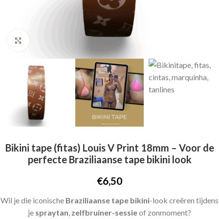
Click to enlarge
Bikini tape (fitas) Louis V Print 18mm – Voor de
perfecte Braziliaanse tape bikini look
€
6,50
Wil je die iconische
Braziliaanse tape bikini
-look creëren tijdens
je
spraytan
,
zelfbruiner-sessie
of zonmoment?