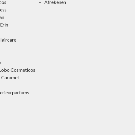
cos
Afrekenen
ness
an
Erin
aircare
h
h
 Lobo Cosmeticos
d Caramel
t
terieurparfums