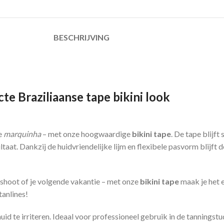
BESCHRIJVING
te Braziliaanse tape bikini look
e
marquinha
– met onze hoogwaardige
bikini tape
. De tape blijft
taat. Dankzij de huidvriendelijke lijm en flexibele pasvorm blijft 
oshoot of je volgende vakantie – met onze
bikini tape
maak je het e
tanlines!
id te irriteren. Ideaal voor professioneel gebruik in de tanningstu