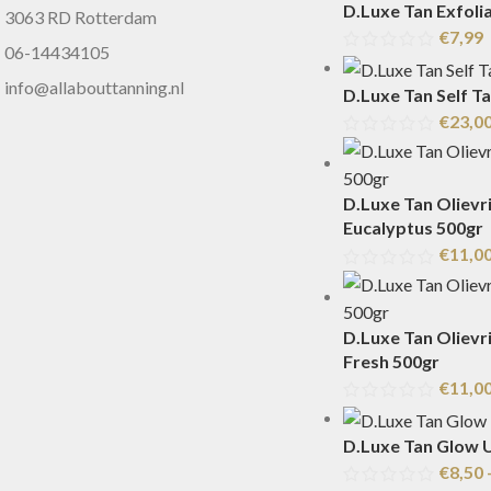
D.Luxe Tan Exfolia
3063 RD Rotterdam
€
7,99
06-14434105
info@allabouttanning.nl
D.Luxe Tan Self T
€
23,0
D.Luxe Tan Olievri
Eucalyptus 500gr
€
11,0
D.Luxe Tan Olievri
Fresh 500gr
€
11,0
D.Luxe Tan Glow 
€
8,50