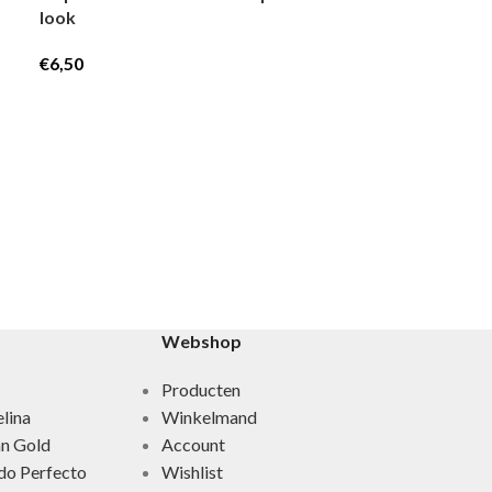
look
€
6,50
Bikini tape (f
Voor de perfe
bikini look
€
6,50
Webshop
Producten
lina
Winkelmand
an Gold
Account
do Perfecto
Wishlist