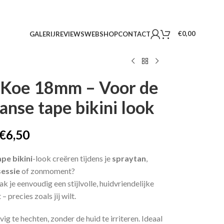
€
0,00
GALERIJ
REVIEWS
WEBSHOP
CONTACT
s) Koe 18mm – Voor de
anse tape bikini look
€
6,50
ape bikini
-look creëren tijdens je
spraytan
,
sessie
of zonmoment?
ak je eenvoudig een stijlvolle, huidvriendelijke
– precies zoals jij wilt.
g te hechten, zonder de huid te irriteren. Ideaal