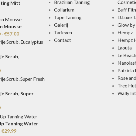
Brazilian Tanning
Cosmeti
ting Mitt
Collarium
Buff Fit
Tape Tanning
D.Luxe T
Galerij
Glow by 
an Mousse
Tarieven
Hempz
0
-
€
57,00
Contact
Hempz H
Laouta
Le Beac
je Scrub,
Nanolas
0
Patricia
Rose an
Tree Hu
Wally In
je Scrub, Super
0
Up Tanning Water
-
€
29,99