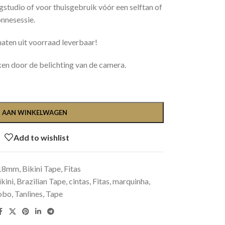
gstudio of voor thuisgebruik vóór een selftan of
nnesessie.
maten uit voorraad leverbaar!
ken door de belichting van de camera.
 AAN WINKELWAGEN
Add to wishlist
18mm
,
Bikini Tape, Fitas
ikini
,
Brazilian Tape
,
cintas
,
Fitas
,
marquinha
,
Lobo
,
Tanlines
,
Tape