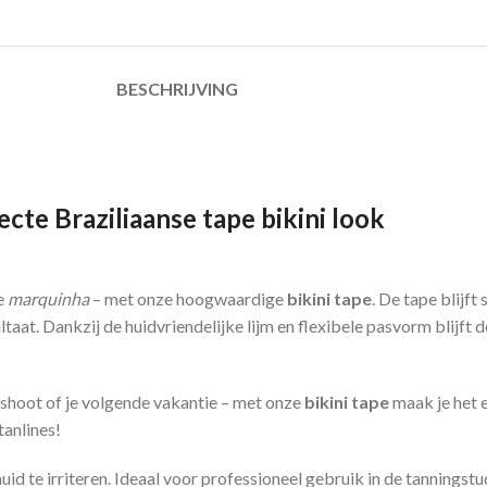
BESCHRIJVING
ecte Braziliaanse tape bikini look
e
marquinha
– met onze hoogwaardige
bikini tape
. De tape blijft
taat. Dankzij de huidvriendelijke lijm en flexibele pasvorm blijft 
oshoot of je volgende vakantie – met onze
bikini tape
maak je het e
tanlines!
id te irriteren. Ideaal voor professioneel gebruik in de tanningstu