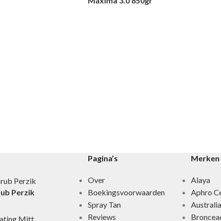
Máxima 3.0 850gr
Pagina’s
Merken
Over
Alaya
Boekingsvoorwaarden
Aphro Ce
rub Perzik
Spray Tan
Australi
Reviews
Broncea