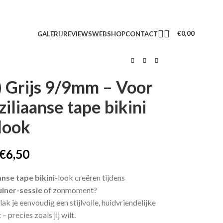
€
0,00
GALERIJ
REVIEWS
WEBSHOP
CONTACT
s) Grijs 9/9mm – Voor
iliaanse tape bikini
look
€
6,50
anse tape bikini
-look creëren tijdens
uiner-sessie
of zonmoment?
lak je eenvoudig een stijlvolle, huidvriendelijke
– precies zoals jij wilt.