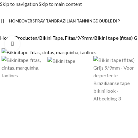
Skip to navigation
Skip to main content
HOME
OVER
SPRAY TAN
BRAZILIAN TANNING
DOUBLE DIP
Home
/
Producten
/
Bikini Tape, Fitas
/
9/9mm
/
Bikini tape (fitas)
Click to enlarge