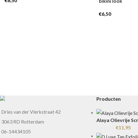
€
6,50
bikini look
€
6,50
Producten
Dries van der Vlerkstraat 42
Alaya Olievrije Sc
3063 RD Rotterdam
€
11,95
06-14434105