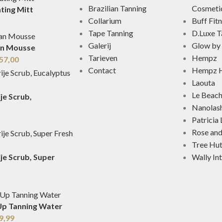
Brazilian Tanning
Cosmeti
ting Mitt
Collarium
Buff Fit
Tape Tanning
D.Luxe T
Galerij
Glow by 
an Mousse
Tarieven
Hempz
57,00
Contact
Hempz H
Laouta
Le Beac
je Scrub,
Nanolas
Patricia
Rose an
Tree Hu
Wally In
je Scrub, Super
Up Tanning Water
9,99