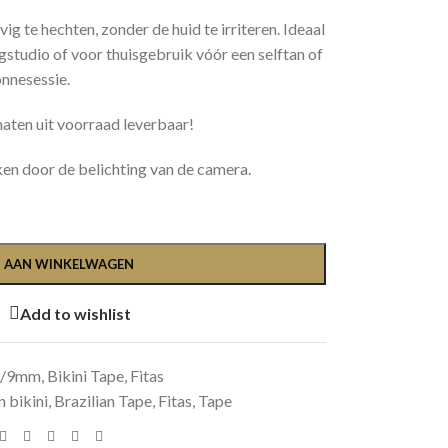
g te hechten, zonder de huid te irriteren. Ideaal
gstudio of voor thuisgebruik vóór een selftan of
nnesessie.
maten uit voorraad leverbaar!
ken door de belichting van de camera.
 AAN WINKELWAGEN
Add to wishlist
9/9mm
,
Bikini Tape, Fitas
n bikini
,
Brazilian Tape
,
Fitas
,
Tape