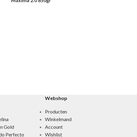
Máxima 2.0 850gr
Patricia Lobo
Ultra All Skin 
Webshop
Producten
lina
Winkelmand
an Gold
Account
do Perfecto
Wishlist