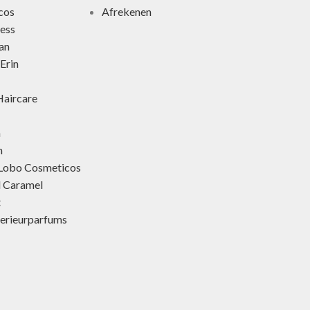
cos
Afrekenen
ness
an
Erin
aircare
h
h
 Lobo Cosmeticos
d Caramel
t
terieurparfums