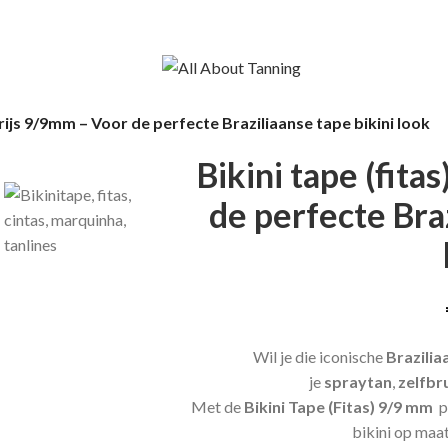
 Grijs 9/9mm – Voor de perfecte Braziliaanse tape bikini look
Bikini tape (fita
de perfecte Braz
Wil je die iconische
Brazilia
je
spraytan
,
zelfbr
Met de
Bikini Tape (Fitas) 9/9 mm
p
bikini op maat 