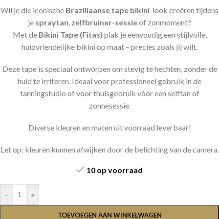
Wil je die iconische
Braziliaanse tape bikini
-look creëren tijdens
je
spraytan
,
zelfbruiner-sessie
of zonmoment?
Met de
Bikini Tape (Fitas)
plak je eenvoudig een stijlvolle,
huidvriendelijke bikini op maat – precies zoals jij wilt.
Deze tape is speciaal ontworpen om stevig te hechten, zonder de
huid te irriteren. Ideaal voor professioneel gebruik in de
tanningstudio of voor thuisgebruik vóór een selftan of
zonnesessie.
Diverse kleuren en maten uit voorraad leverbaar!
Let op: kleuren kunnen afwijken door de belichting van de camera.
10 op voorraad
-
+
TOEVOEGEN AAN WINKELWAGEN