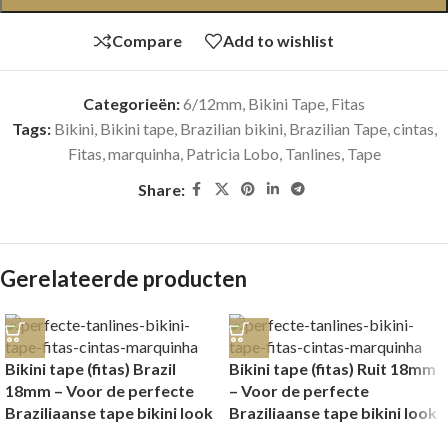
Compare
Add to wishlist
Categorieën:
6/12mm
,
Bikini Tape, Fitas
Tags:
Bikini
,
Bikini tape
,
Brazilian bikini
,
Brazilian Tape
,
cintas
,
Fitas
,
marquinha
,
Patricia Lobo
,
Tanlines
,
Tape
Share:
Gerelateerde producten
Bikini tape (fitas) Brazil
Bikini tape (fitas) Ruit 18mm
18mm – Voor de perfecte
– Voor de perfecte
Braziliaanse tape bikini look
Braziliaanse tape bikini look