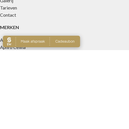
Galerij
Tarieven
Contact
MERKEN
Alaya
Aphro Celina
Australian Gold
Bronceado Perfecto Cosmeticos
Buff Fitness
D.Luxe Tan
Glow by Erin
Hempz
Hempz Haircare
Laouta
Le Beach
Nanolash
Patricia Lobo Cosmeticos