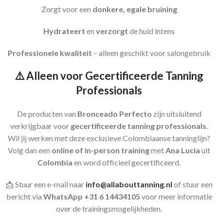
Zorgt voor een
donkere, egale bruining
Hydrateert
en
verzorgt
de huid intens
Professionele kwaliteit
– alleen geschikt voor salongebruik
⚠️
Alleen voor Gecertificeerde Tanning
Professionals
De producten van
Bronceado Perfecto
zijn uitsluitend
verkrijgbaar voor
gecertificeerde tanning professionals
.
Wil jij werken met deze exclusieve Colombiaanse tanninglijn?
Volg dan een
online of in-person training
met
Ana Lucia
uit
Colombia
en word officieel gecertificeerd.
📩 Stuur een e-mail naar
info@allabouttanning.nl
of stuur een
bericht via
WhatsApp +31 6 14434105
voor meer informatie
over de trainingsmogelijkheden.