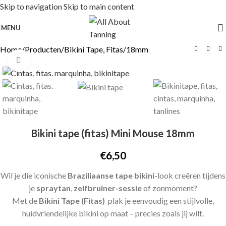
Skip to navigation
Skip to main content
MENU
Home
/
Producten
/
Bikini Tape, Fitas
/
18mm
Click to enlarge
Bikini tape (fitas) Mini Mouse 18mm
€
6,50
Wil je die iconische
Braziliaanse tape bikini
-look creëren tijdens
je
spraytan
,
zelfbruiner-sessie
of zonmoment?
Met de
Bikini Tape (Fitas)
plak je eenvoudig een stijlvolle,
huidvriendelijke bikini op maat – precies zoals jij wilt.