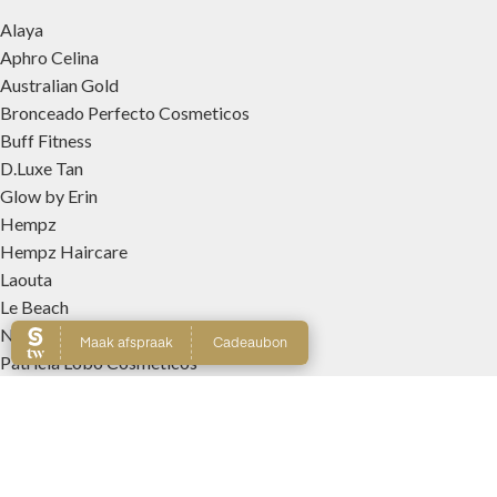
Alaya
Aphro Celina
Australian Gold
Bronceado Perfecto Cosmeticos
Buff Fitness
D.Luxe Tan
Glow by Erin
Hempz
Hempz Haircare
Laouta
Le Beach
Nanolash
Patricia Lobo Cosmeticos
Rose and Caramel
Tree Hut
Wally Interieurparfums
WEBSHOP