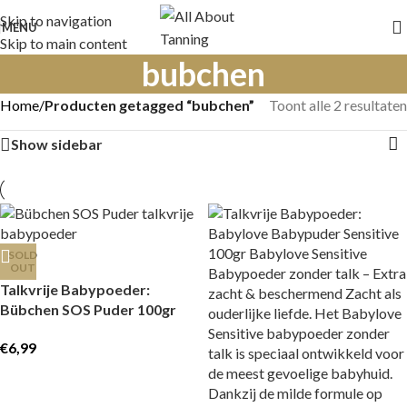
Skip to navigation
MENU
Skip to main content
bubchen
Home
/
Producten getagged “bubchen”
Toont alle 2 resultaten
Show sidebar
SOLD
OUT
Talkvrije Babypoeder:
Bübchen SOS Puder 100gr
€
6,99