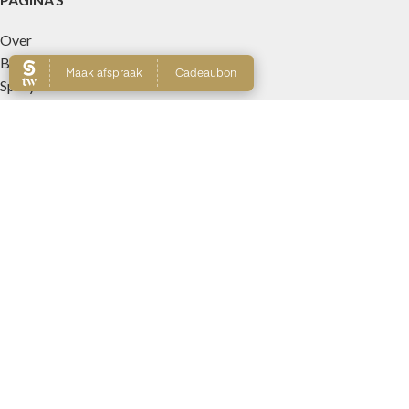
Over
Boekingsvoorwaarden
Spray Tan
Reviews
Brazilian Tanning
Collarium
Tape Tanning
Galerij
Tarieven
Contact
MERKEN
Alaya
Aphro Celina
Australian Gold
Bronceado Perfecto Cosmeticos