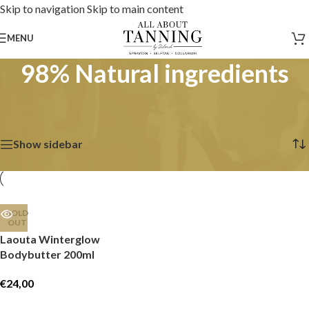
Skip to navigation
Skip to main content
MENU
98% Natural ingredients
Home
/
Producten getagged “98% Natural ingredients”
Enig resultaat
Show sidebar
SOLD
OUT
Laouta Winterglow
Bodybutter 200ml
€
24,00