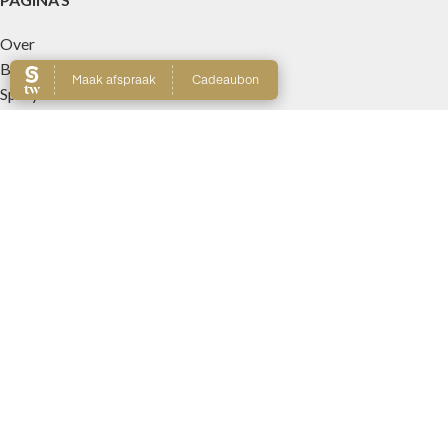
Over
Boekingsvoorwaarden
Spray Tan
Reviews
Brazilian Tanning
Collarium
Tape Tanning
Galerij
Tarieven
Contact
MERKEN
Alaya
Aphro Celina
Australian Gold
Bronceado Perfecto Cosmeticos