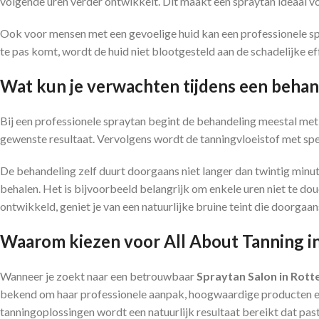
volgende uren verder ontwikkelt. Dit maakt een spraytan ideaal vo
Ook voor mensen met een gevoelige huid kan een professionele sp
te pas komt, wordt de huid niet blootgesteld aan de schadelijke e
Wat kun je verwachten tijdens een behan
Bij een professionele spraytan begint de behandeling meestal met
gewenste resultaat. Vervolgens wordt de tanningvloeistof met spe
De behandeling zelf duurt doorgaans niet langer dan twintig minute
behalen. Het is bijvoorbeeld belangrijk om enkele uren niet te dou
ontwikkeld, geniet je van een natuurlijke bruine teint die doorgaans 
Waarom kiezen voor All About Tanning i
Wanneer je zoekt naar een betrouwbaar
Spraytan Salon in Rot
bekend om haar professionele aanpak, hoogwaardige producten en
tanningoplossingen wordt een natuurlijk resultaat bereikt dat past