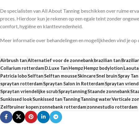
De specialisten van All About Tanning beschikken over ruime ervar
proces. Hierdoor kun je rekenen op een egale teint zonder ongewe
comfort, hygiëne en klanttevredenheid.
Meer informatie over behandelingen en mogelijkheden vind je op 
Airbrush tan
Alternatief voor de zonnebank
brazilian tan
Brazilia
Collarium rotterdam
D.Luxe Tan
Hempz
Hempz bodylotion
Laouta
Patricia lobo
Selftan
Selftan mousse
Skincare
Snel bruin
Spray Tan
spraytan rotterdam
Spraytan Salon in Rotterdam
Spraytan vriend
Spraytan vriendelijke scrub
Spraytanning
Staande zonnebank
Sta
Sunkissed look
Sunkissed tan
Tanning
Tanning water
Verticale z
Zelfbruiner kopen
zonnebank rotterdam
zonnestudio rotterdam