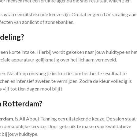
or mensen met een drukke agenda die snel resultaat willen zien.
raytan een uitstekende keuze zijn. Omdat er geen UV-straling aan
ffecten van zonlicht of zonnebanken.
deling?
 een korte intake. Hierbij wordt gekeken naar jouw huidtype en he
ciale apparatuur gelijkmatig over het lichaam verneveld.
n. Na afloop ontvang je instructies om het beste resultaat te
chen en intensief zweten te vermijden. Zodra de kleur volledig is
vijf tot tien dagen mooi blijft.
n Rotterdam?
terdam
, is All About Tanning een uitstekende keuze. De salon staat
 persoonlijke service. Door gebruik te maken van kwalitatieve
 bij jouw huidtype.