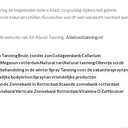
ing en begeleiden iedere klant zorgvuldig tijdens het gehele
nste kleurverschillen. Bovendien wordt veel aandacht besteed aan
de website van All About Tanning:
Allabouttanning.nl/
n Tanning
Bruin zonder zon
Collageenbank
Collarium
Megasun rotterdam
Natural tan
Natural tanning
Olievrije scrub
 behandeling in de winter
Spray Tanning voor de vakantie
spraytan
elijke bodylotion
Spraytan vriendelijke producten
ande Zonnebank in Rotterdam
Staande zonnebank rotterdam
onnebank
Verticale Zonnebank Rotterdam
Vitamine D
Zelfbruiner