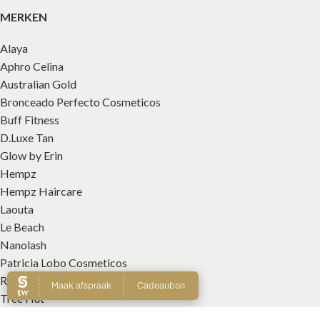
MERKEN
Alaya
Aphro Celina
Australian Gold
Bronceado Perfecto Cosmeticos
Buff Fitness
D.Luxe Tan
Glow by Erin
Hempz
Hempz Haircare
Laouta
Le Beach
Nanolash
Patricia Lobo Cosmeticos
Rose and Caramel
Tree Hut
Wally Interieurparfums