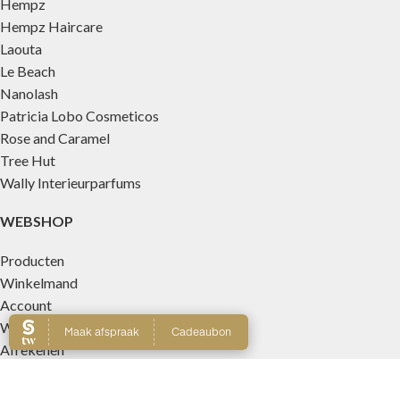
Hempz
Hempz Haircare
Laouta
Le Beach
Nanolash
Patricia Lobo Cosmeticos
Rose and Caramel
Tree Hut
Wally Interieurparfums
WEBSHOP
Producten
Winkelmand
Account
Wishlist
Afrekenen
Copyright © 2022 All About Tanning | Website by
&Brands